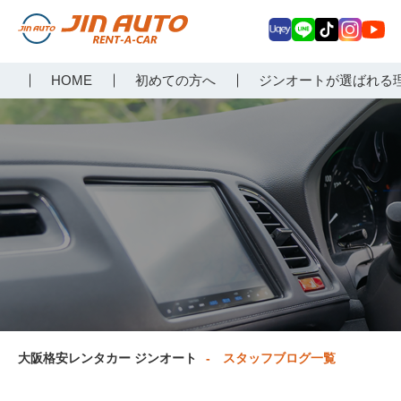
Uq
LIN
Tik
Inst
Yo
大阪で格安レンタカーな
HOME
初めての方へ
ジンオートが選ばれる
ey
E
Tok
agr
uT
らジンオートレンタカー
am
ub
e
大阪格安レンタカー ジンオート
スタッフブログ一覧