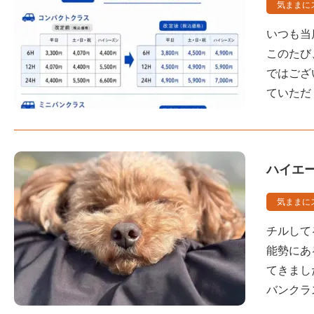
気ままに
いつも当
このたび
ではござ
ていただ
ハイエ
気ままに
チルして
能勢にある
てきまし
バンクラ