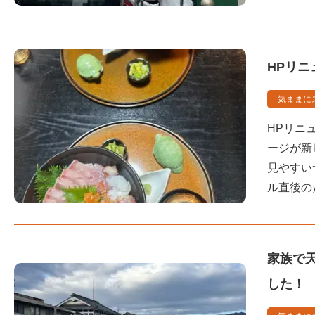
HPリニ
気ままに
HPリニ
ージが新
見やすい
ル直後の
家族で
した！