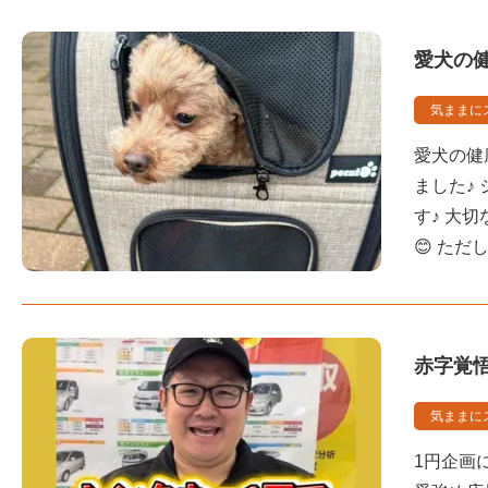
愛犬の
気ままに
愛犬の健
ました♪
す♪ 大
😊 た
赤字覚悟
気ままに
1円企画