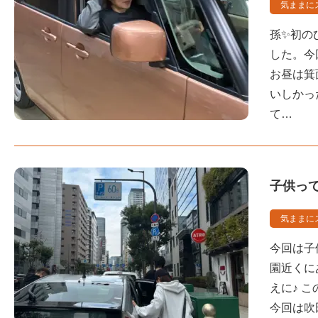
気ままに
孫✨初の
した。今
お昼は箕
いしかっ
て…
子供っ
気ままに
今回は子
園近くに
えに♪ 
今回は吹