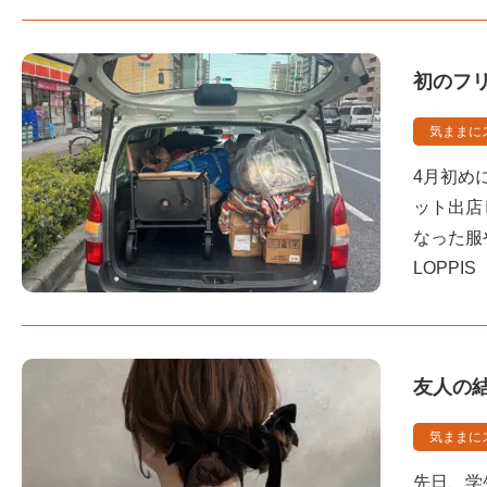
初のフ
気ままに
4月初め
ット出店
なった服
LOPPI
友人の
気ままに
先日、学