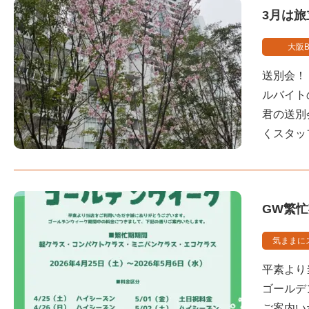
3月は
大阪B
送別会！
ルバイト
君の送別
くスタッ
GW繁
気ままに
平素より
ゴールデ
ご案内い