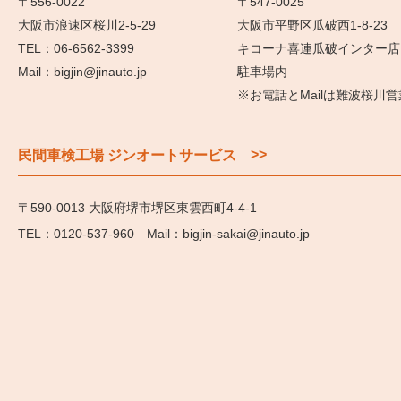
〒556-0022
〒547-0025
大阪市浪速区桜川2-5-29
大阪市平野区瓜破西1-8-23
06-6562-3399
キコーナ喜連瓜破インター店
bigjin@jinauto.jp
駐車場内
※お電話とMailは難波桜川
>>
民間車検工場 ジンオートサービス
〒590-0013 大阪府堺市堺区東雲西町4-4-1
0120-537-960
bigjin-sakai@jinauto.jp