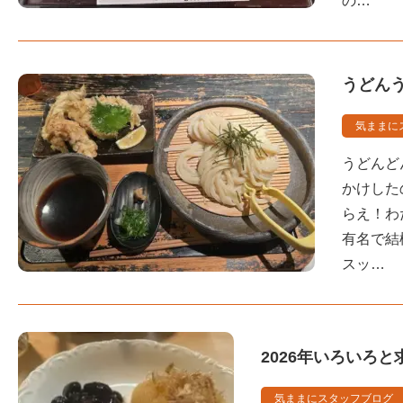
の…
うどん
気ままに
うどんど
かけした
らえ！わ
有名で結
スッ…
2026年いろいろ
気ままにスタッフブログ