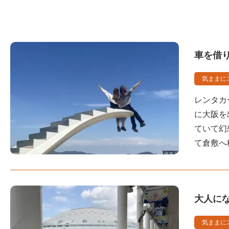
車を借
気ままに
レンタカ
に大阪を
ていて幻
て倉敷へ
大人に
気ままに