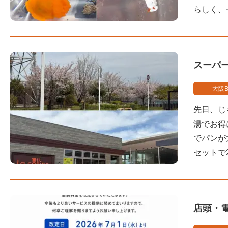
らしく、
スーパ
大阪B
先日、じ
湯でお得
でパンが
セットで
店頭・