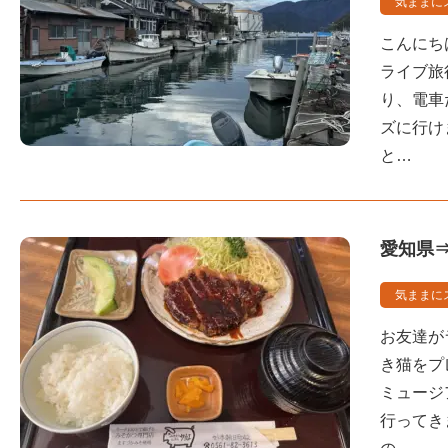
気ままに
こんにち
ライブ旅
り、電車
ズに行け
と…
愛知県
気ままに
お友達が
き猫をプ
ミュージ
行ってき