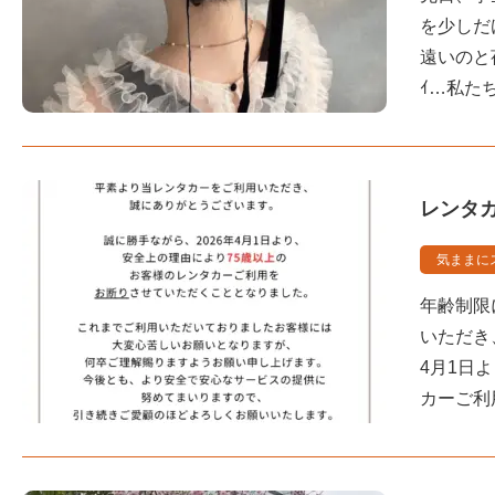
を少しだ
遠いのと
ｲ…私た
レンタ
気ままに
年齢制限
いただき
4月1日
カーご利