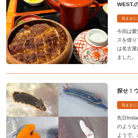
WEST
気ままに
今回は愛
スを借り
は名古屋
ました。
探せ！ウ
気ままに
先日In
のような
ようで、