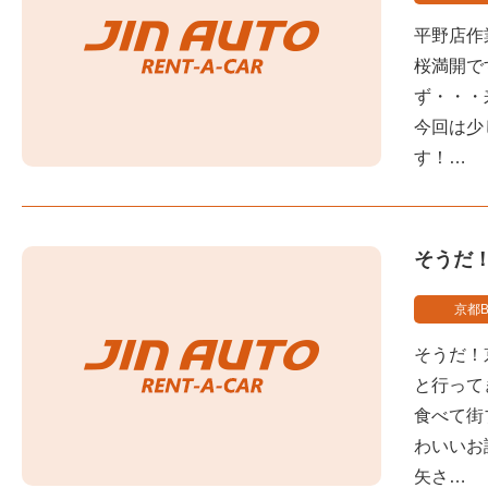
平野店作
桜満開で
ず・・・
今回は少
す！…
そうだ
京都B
そうだ！
と行って
食べて街
わいいお
矢さ…