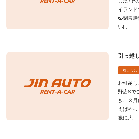
した♪そ
イランド
💦閉園
い!…
引っ越
気ままに
お引越し
野店Sで
き、３月
えばやっ
搬に大…