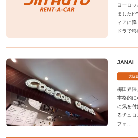
ヨーロッ
ました(
ィアに降
ドラで移
JANAI
大阪B
梅田界隈
本格的に
に気を付
るチュロ
フォ…