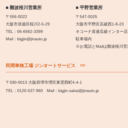
難波桜川営業所
平野営業所
〒556-0022
〒547-0025
大阪市浪速区桜川2-5-29
大阪市平野区瓜破西1-8-23
06-6562-3399
キコーナ喜連瓜破インター店
bigjin@jinauto.jp
駐車場内
※お電話とMailは難波桜川
>>
民間車検工場 ジンオートサービス
〒590-0013 大阪府堺市堺区東雲西町4-4-1
0120-537-960
bigjin-sakai@jinauto.jp