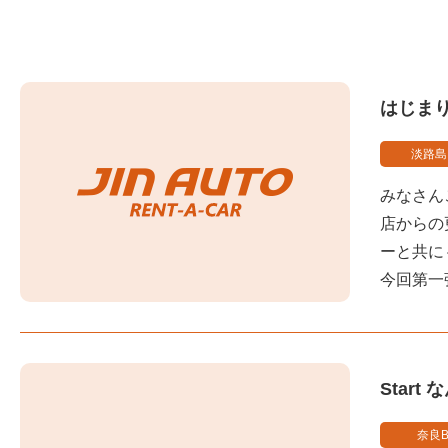
はじまり
淡路島
みなさん
店からの
ーと共に～
今回第一
Start 
奈良B