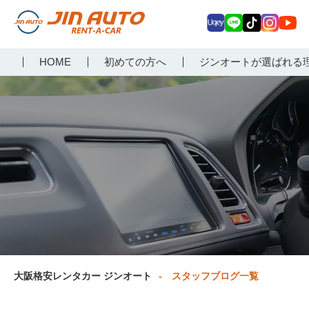
Uq
LIN
Tik
Inst
Yo
大阪で格安レンタカーな
HOME
初めての方へ
ジンオートが選ばれる
ey
E
Tok
agr
uT
らジンオートレンタカー
am
ub
e
大阪格安レンタカー ジンオート
スタッフブログ一覧