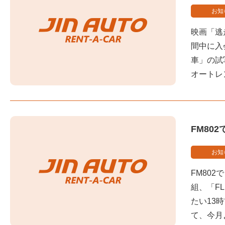
お知
映画「逃走車
間中に入
車」の試
オートレ
FM80
お知
FM80
組、「F
たい13
て、今月