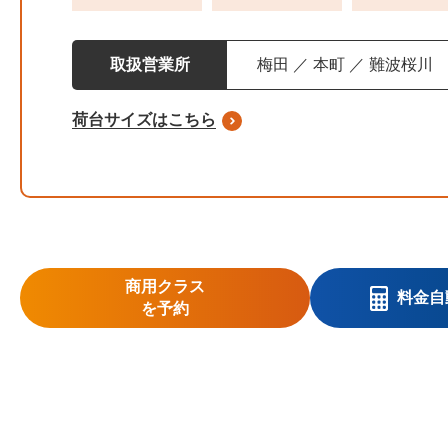
取扱営業所
梅田 ／ 本町 ／ 難波桜川
荷台サイズはこちら
商用クラス
料金自
を予約