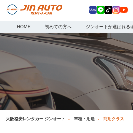
Uq
LIN
Tik
Inst
Yo
大阪で格安レンタカーな
HOME
初めての方へ
ジンオートが選ばれる
ey
E
Tok
agr
uT
らジンオートレンタカー
am
ub
e
大阪格安レンタカー ジンオート
車種・用途
商用クラス