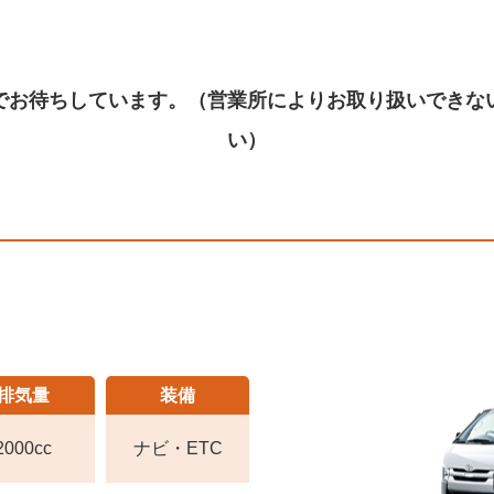
でお待ちしています。（営業所によりお取り扱いできな
い）
排気量
装備
2000cc
ナビ・ETC