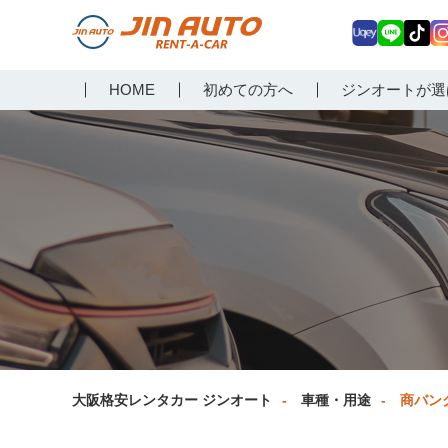
Uq
LIN
Tik
In
大阪で格安レンタカーな
HOME
初めての方へ
ジンオートが選
ey
E
Tok
ag
らジンオートレンタカー
a
大阪格安レンタカー ジンオート
車種・用途
商バン