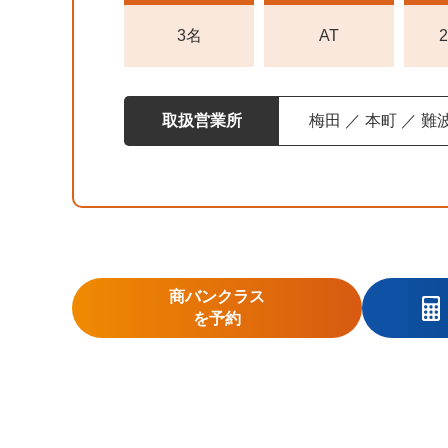
3名
AT
取扱営業所
梅田 ／ 本町 ／ 難
商バンクラス
を予約