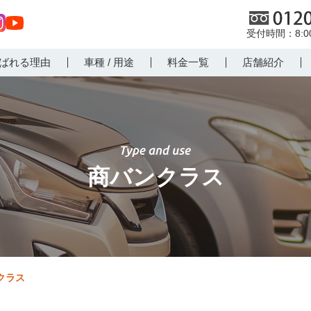
0120
8:
st
Yo
ばれる理由
車種 / 用途
料金一覧
店舗紹介
r
uT
m
ub
e
商バンクラス
クラス