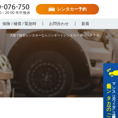
レンタカー予約
-076-750
00～20:00
年中無休
保険 / 補償 / 緊急時
お問合わせ
新着
大阪で格安レンタカーならジンオートレンタカー 商バンクラス
長期レンタカーのご利用
マンスリー・ウィークリー・法人様