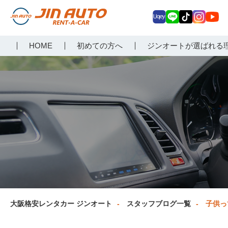
Uq
LIN
Tik
Inst
Yo
大阪で格安レンタカーな
HOME
初めての方へ
ジンオートが選ばれる
ey
E
Tok
agr
uT
らジンオートレンタカー
am
ub
e
大阪格安レンタカー ジンオート
スタッフブログ一覧
子供っ