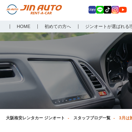
Uq
LIN
Tik
Inst
Yo
大阪で格安レンタカーな
HOME
初めての方へ
ジンオートが選ばれる
ey
E
Tok
agr
uT
らジンオートレンタカー
am
ub
e
大阪格安レンタカー ジンオート
スタッフブログ一覧
3月は