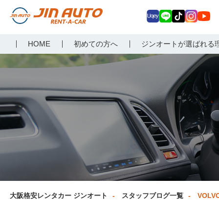
Uq
LIN
Tik
Inst
Yo
大阪で格安レンタカーな
HOME
初めての方へ
ジンオートが選ばれる
ey
E
Tok
agr
uT
らジンオートレンタカー
am
ub
e
大阪格安レンタカー ジンオート
スタッフブログ一覧
VOLV