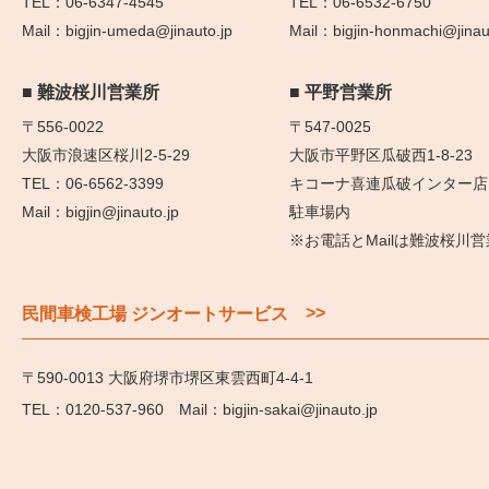
06-6347-4545
06-6532-6750
bigjin-umeda@jinauto.jp
bigjin-honmachi@jinau
難波桜川営業所
平野営業所
〒556-0022
〒547-0025
大阪市浪速区桜川2-5-29
大阪市平野区瓜破西1-8-23
06-6562-3399
キコーナ喜連瓜破インター店
bigjin@jinauto.jp
駐車場内
※お電話とMailは難波桜川
>>
民間車検工場 ジンオートサービス
〒590-0013 大阪府堺市堺区東雲西町4-4-1
0120-537-960
bigjin-sakai@jinauto.jp