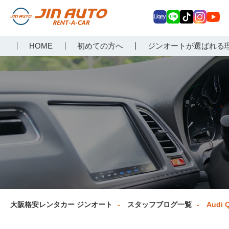
Uq
LIN
Tik
Inst
Yo
大阪で格安レンタカーな
HOME
初めての方へ
ジンオートが選ばれる
ey
E
Tok
agr
uT
らジンオートレンタカー
am
ub
e
大阪格安レンタカー ジンオート
スタッフブログ一覧
Audi 