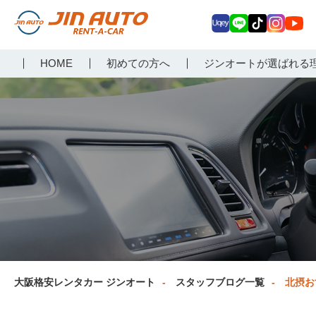
Uq
LIN
Tik
Inst
Yo
大阪で格安レンタカーな
HOME
初めての方へ
ジンオートが選ばれる
ey
E
Tok
agr
uT
らジンオートレンタカー
am
ub
e
大阪格安レンタカー ジンオート
スタッフブログ一覧
北摂お