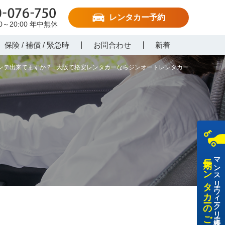
レンタカー予約
-076-750
00～20:00
年中無休
保険 / 補償 / 緊急時
お問合わせ
新着
ンテ出来てますか？ | 大阪で格安レンタカーならジンオートレンタカー
長期レンタカーのご利用
マンスリー・ウィークリー・法人様