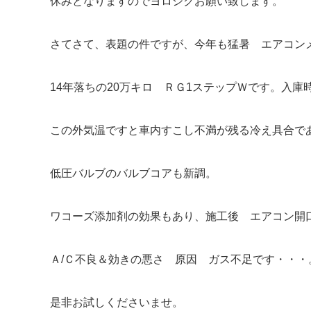
休みとなりますのでヨロシクお願い致します。
さてさて、表題の件ですが、今年も猛暑 エアコン
14年落ちの20万キロ ＲＧ1ステップＷです。入庫
この外気温ですと車内すこし不満が残る冷え具合で
低圧バルブのバルブコアも新調。
ワコーズ添加剤の効果もあり、施工後 エアコン開口
Ａ/Ｃ不良＆効きの悪さ 原因 ガス不足です・・・
是非お試しくださいませ。