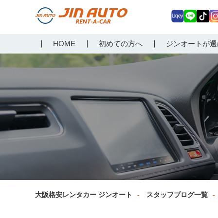
Uq
LIN
Tik
In
大阪で格安レンタカーな
HOME
初めての方へ
ジンオートが選
ey
E
Tok
ag
らジンオートレンタカー
a
大阪格安レンタカー ジンオート
スタッフブログ一覧