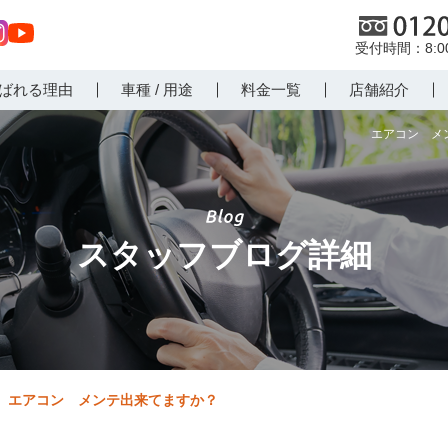
0120
8:
st
Yo
ばれる理由
車種 / 用途
料金一覧
店舗紹介
r
uT
m
ub
エアコン メ
e
スタッフブログ詳細
エアコン メンテ出来てますか？