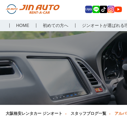
Uq
LIN
Tik
Inst
Yo
大阪で格安レンタカーな
HOME
初めての方へ
ジンオートが選ばれる
ey
E
Tok
agr
uT
らジンオートレンタカー
am
ub
e
大阪格安レンタカー ジンオート
スタッフブログ一覧
アルバ