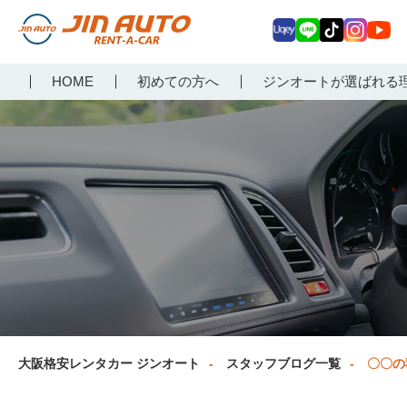
Uq
LIN
Tik
Inst
Yo
大阪で格安レンタカーな
HOME
初めての方へ
ジンオートが選ばれる
ey
E
Tok
agr
uT
らジンオートレンタカー
am
ub
e
大阪格安レンタカー ジンオート
スタッフブログ一覧
〇〇の