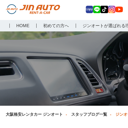
Uq
LIN
Tik
Inst
Yo
大阪で格安レンタカーな
HOME
初めての方へ
ジンオートが選ばれる
ey
E
Tok
agr
uT
らジンオートレンタカー
am
ub
e
大阪格安レンタカー ジンオート
スタッフブログ一覧
ジンオ