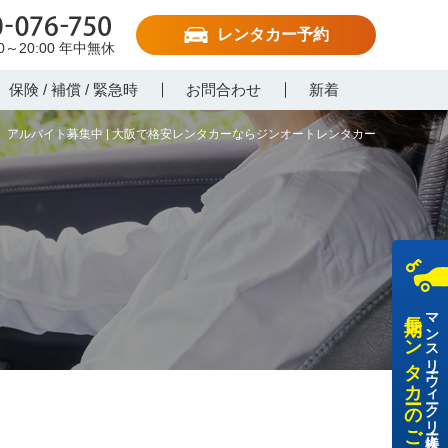
レンタカー予約
-076-750
00～20:00
年中無休
保険 / 補償 / 緊急時
お問合わせ
新着
アルバイト募集中 | 大阪で格安レンタカーならジンオートレンタカー
長期レンタカーのご利用
マンスリー・ウィークリー・法人様