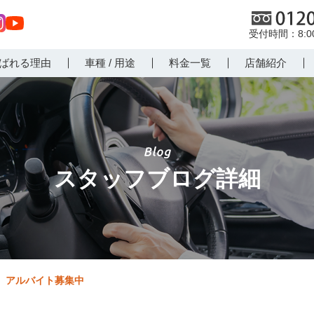
0120
8:
st
Yo
ばれる理由
車種 / 用途
料金一覧
店舗紹介
r
uT
m
ub
e
スタッフブログ詳細
アルバイト募集中