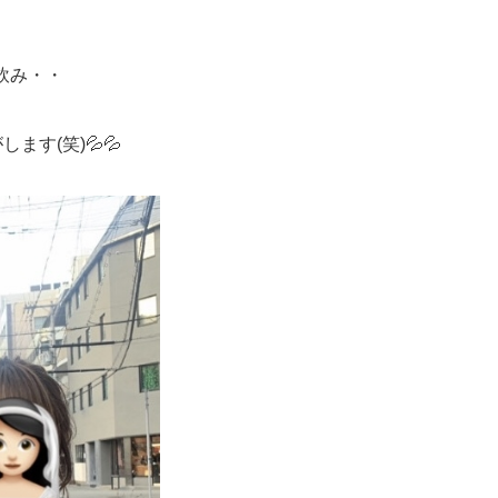
飲み・・
す(笑)💦💦