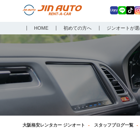
Uq
LIN
Tik
In
大阪で格安レンタカーな
HOME
初めての方へ
ジンオートが選
ey
E
Tok
ag
らジンオートレンタカー
a
大阪格安レンタカー ジンオート
スタッフブログ一覧