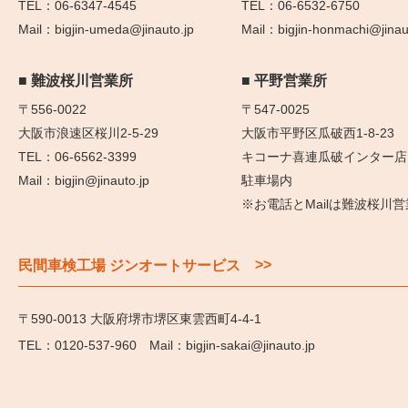
06-6347-4545
06-6532-6750
bigjin-umeda@jinauto.jp
bigjin-honmachi@jinau
難波桜川営業所
平野営業所
〒556-0022
〒547-0025
大阪市浪速区桜川2-5-29
大阪市平野区瓜破西1-8-23
06-6562-3399
キコーナ喜連瓜破インター店
bigjin@jinauto.jp
駐車場内
※お電話とMailは難波桜川
>>
民間車検工場 ジンオートサービス
〒590-0013 大阪府堺市堺区東雲西町4-4-1
0120-537-960
bigjin-sakai@jinauto.jp