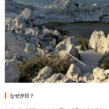
なぜ夕日？