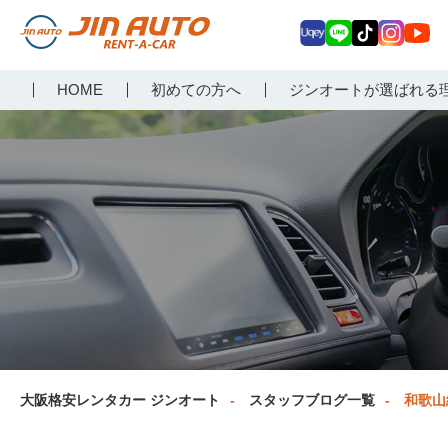
Uq
LIN
Tik
Inst
Yo
大阪で格安レンタカーな
HOME
初めての方へ
ジンオートが選ばれる
ey
E
Tok
agr
uT
らジンオートレンタカー
am
ub
e
大阪格安レンタカー ジンオート
スタッフブログ一覧
和歌山