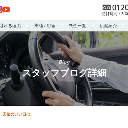
0120
8:
st
Yo
ばれる理由
車種 / 用途
料金一覧
店舗紹介
r
uT
m
ub
e
スタッフブログ詳細
天気のいい日は