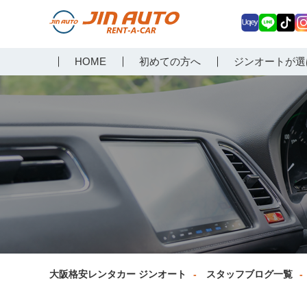
Uq
LIN
Tik
In
大阪で格安レンタカーな
HOME
初めての方へ
ジンオートが選
ey
E
Tok
ag
らジンオートレンタカー
a
大阪格安レンタカー ジンオート
スタッフブログ一覧