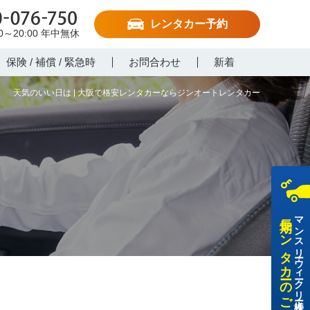
レンタカー予約
-076-750
00～20:00
年中無休
保険 / 補償 / 緊急時
お問合わせ
新着
天気のいい日は | 大阪で格安レンタカーならジンオートレンタカー
長期レンタカーのご利用
マンスリー・ウィークリー・法人様