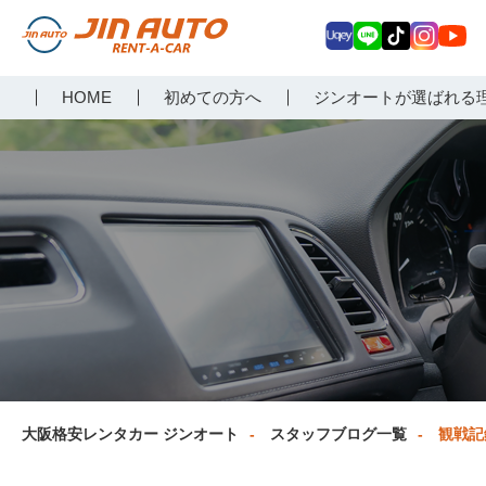
Uq
LIN
Tik
Inst
Yo
大阪で格安レンタカーな
HOME
初めての方へ
ジンオートが選ばれる
ey
E
Tok
agr
uT
らジンオートレンタカー
am
ub
e
大阪格安レンタカー ジンオート
スタッフブログ一覧
観戦記