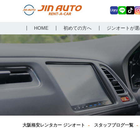
Uq
LIN
Tik
In
大阪で格安レンタカーな
HOME
初めての方へ
ジンオートが選
ey
E
Tok
ag
らジンオートレンタカー
a
大阪格安レンタカー ジンオート
スタッフブログ一覧