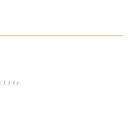
！！！！♪