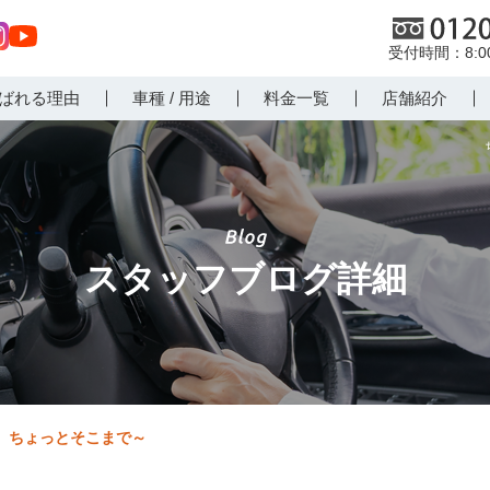
0120
8:
st
Yo
ばれる理由
車種 / 用途
料金一覧
店舗紹介
r
uT
m
ub
e
スタッフブログ詳細
ちょっとそこまで～