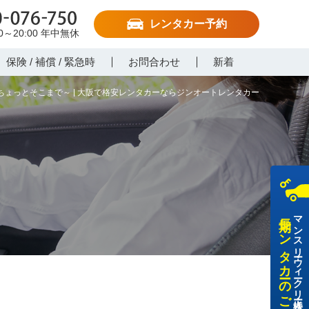
レンタカー予約
-076-750
00～20:00
年中無休
保険 / 補償 / 緊急時
お問合わせ
新着
ちょっとそこまで～ | 大阪で格安レンタカーならジンオートレンタカー
長期レンタカーのご利用
マンスリー・ウィークリー・法人様