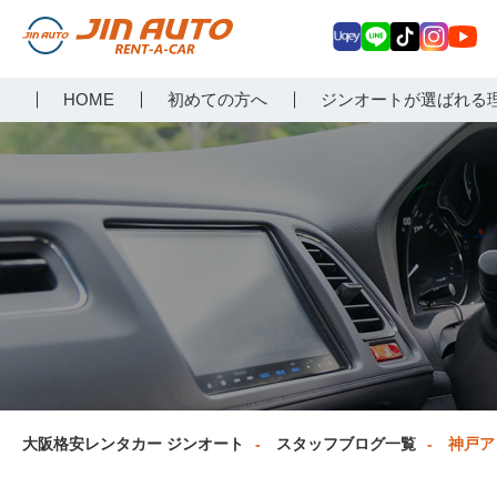
Uq
LIN
Tik
Inst
Yo
大阪で格安レンタカーな
HOME
初めての方へ
ジンオートが選ばれる
ey
E
Tok
agr
uT
らジンオートレンタカー
am
ub
e
大阪格安レンタカー ジンオート
スタッフブログ一覧
神戸ア