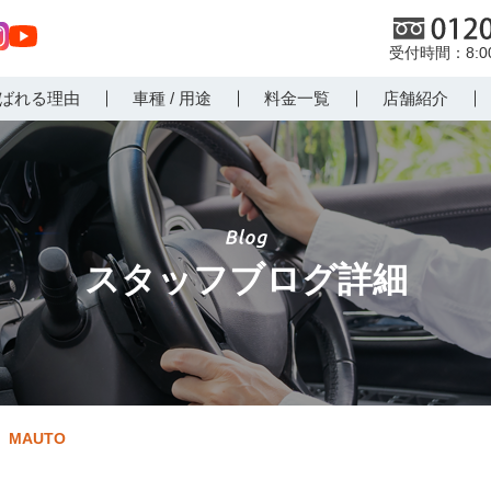
0120
8:
st
Yo
ばれる理由
車種 / 用途
料金一覧
店舗紹介
r
uT
m
ub
e
スタッフブログ詳細
MAUTO