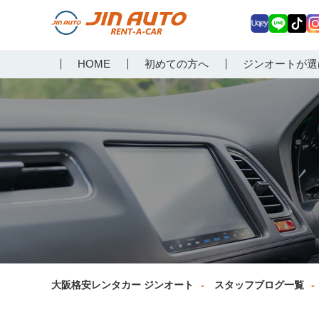
Uq
LIN
Tik
In
大阪で格安レンタカーな
HOME
初めての方へ
ジンオートが選
ey
E
Tok
ag
らジンオートレンタカー
a
大阪格安レンタカー ジンオート
スタッフブログ一覧