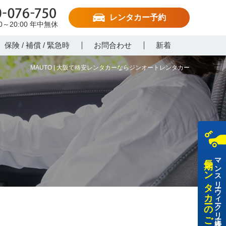
レンタカー予約
-076-750
00～20:00
年中無休
保険 / 補償 / 緊急時
お問合わせ
新着
MAUTO | 大阪で格安レンタカーならジンオートレンタカー
長期レンタカーのご利用
マンスリー・ウィークリー・法人様