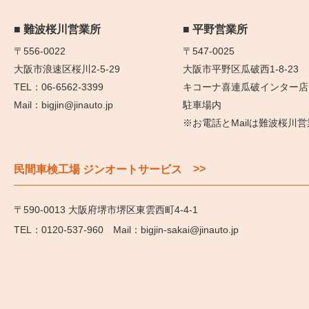
難波桜川営業所
平野営業所
〒556-0022
〒547-0025
大阪市浪速区桜川2-5-29
大阪市平野区瓜破西1-8-23
06-6562-3399
キコーナ喜連瓜破インター店
bigjin@jinauto.jp
駐車場内
※お電話とMailは難波桜川
>>
民間車検工場 ジンオートサービス
〒590-0013 大阪府堺市堺区東雲西町4-4-1
0120-537-960
bigjin-sakai@jinauto.jp