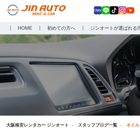
Uq
LIN
Tik
Inst
Yo
大阪で格安レンタカーな
HOME
初めての方へ
ジンオートが選ばれる
ey
E
Tok
agr
uT
らジンオートレンタカー
am
ub
e
大阪格安レンタカー ジンオート
スタッフブログ一覧
ネイル