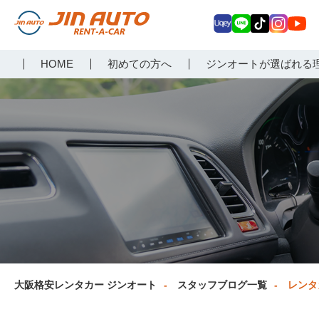
Uq
LIN
Tik
Inst
Yo
大阪で格安レンタカーな
HOME
初めての方へ
ジンオートが選ばれる
ey
E
Tok
agr
uT
らジンオートレンタカー
am
ub
e
大阪格安レンタカー ジンオート
スタッフブログ一覧
レンタ