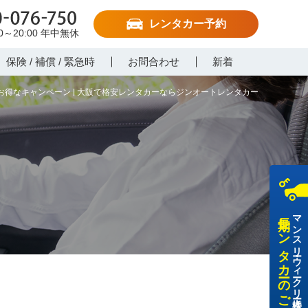
レンタカー予約
-076-750
00～20:00
年中無休
保険 / 補償 / 緊急時
お問合わせ
新着
お得なキャンペーン | 大阪で格安レンタカーならジンオートレンタカー
長期レンタカーのご利用
マンスリー・ウィークリー・法人様