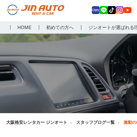
Uq
LIN
Tik
Inst
Yo
大阪で格安レンタカーな
HOME
初めての方へ
ジンオートが選ばれる
ey
E
Tok
agr
uT
らジンオートレンタカー
am
ub
e
大阪格安レンタカー ジンオート
スタッフブログ一覧
激動の