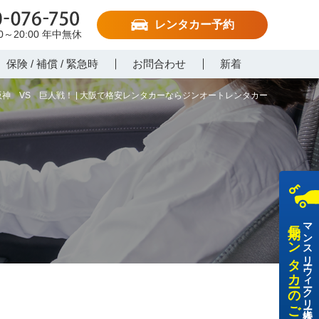
レンタカー予約
-076-750
00～20:00
年中無休
保険 / 補償 / 緊急時
お問合わせ
新着
神 VS 巨人戦！ | 大阪で格安レンタカーならジンオートレンタカー
長期レンタカーのご利用
マンスリー・ウィークリー・法人様