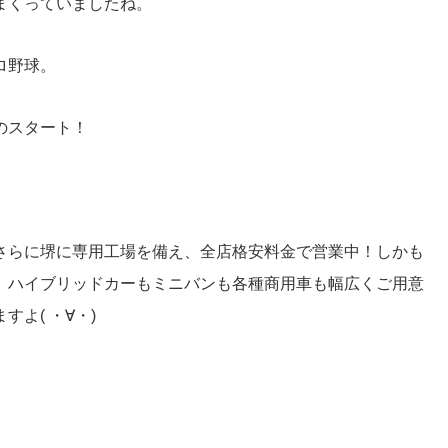
まくっていましたね。
ロ野球。
のスタート！
さらに堺に専用工場を備え、全店格安料金で営業中！しかも
、ハイブリッドカーもミニバンも各種商用車も幅広くご用意
よ( ・∀・)