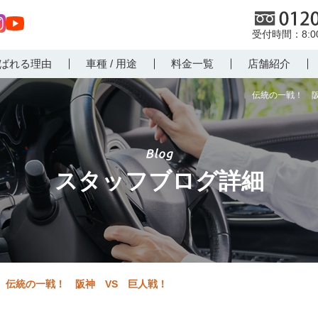
0120
8:
st
Yo
ばれる理由
車種 / 用途
料金一覧
店舗紹介
r
uT
m
ub
伝統の一戦！ 阪
e
スタッフブログ詳細
伝統の一戦！ 阪神 VS 巨人戦！