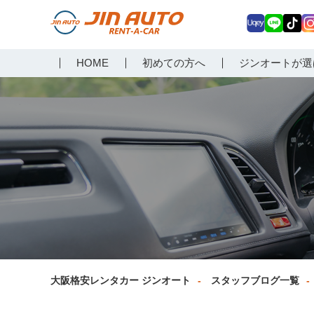
Uq
LIN
Tik
In
大阪で格安レンタカーな
HOME
初めての方へ
ジンオートが選
ey
E
Tok
ag
らジンオートレンタカー
a
大阪格安レンタカー ジンオート
スタッフブログ一覧