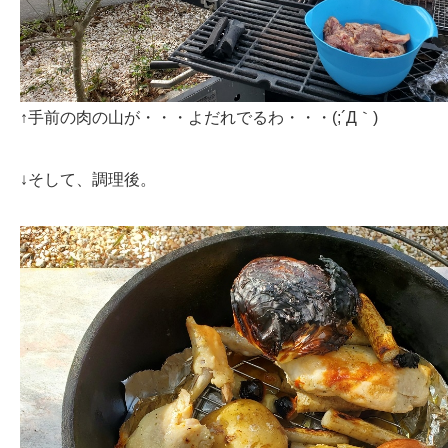
↑手前の肉の山が・・・よだれでるわ・・・(;´Д｀)
↓そして、調理後。