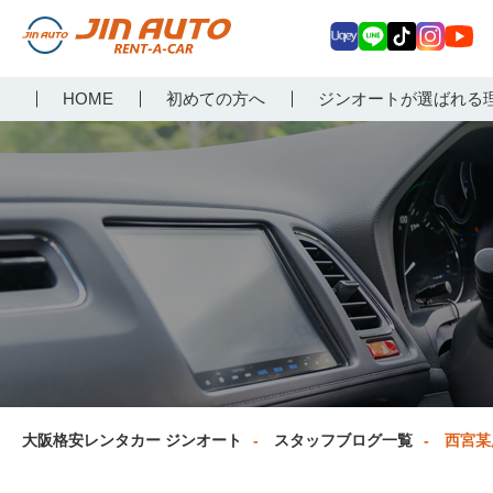
Uq
LIN
Tik
Inst
Yo
大阪で格安レンタカーな
HOME
初めての方へ
ジンオートが選ばれる
ey
E
Tok
agr
uT
らジンオートレンタカー
am
ub
e
大阪格安レンタカー ジンオート
スタッフブログ一覧
西宮某