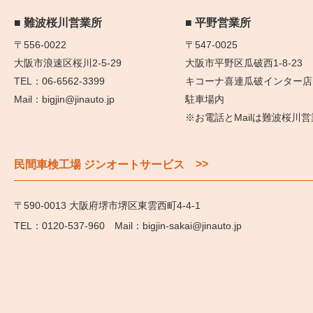
難波桜川営業所
平野営業所
〒556-0022
〒547-0025
大阪市浪速区桜川2-5-29
大阪市平野区瓜破西1-8-23
06-6562-3399
キコーナ喜連瓜破インター店
bigjin@jinauto.jp
駐車場内
※お電話とMailは難波桜川
>>
民間車検工場 ジンオートサービス
〒590-0013 大阪府堺市堺区東雲西町4-4-1
0120-537-960
bigjin-sakai@jinauto.jp