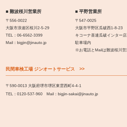
難波桜川営業所
平野営業所
〒556-0022
〒547-0025
大阪市浪速区桜川2-5-29
大阪市平野区瓜破西1-8-23
06-6562-3399
キコーナ喜連瓜破インター店
bigjin@jinauto.jp
駐車場内
※お電話とMailは難波桜川
>>
民間車検工場 ジンオートサービス
〒590-0013 大阪府堺市堺区東雲西町4-4-1
0120-537-960
bigjin-sakai@jinauto.jp