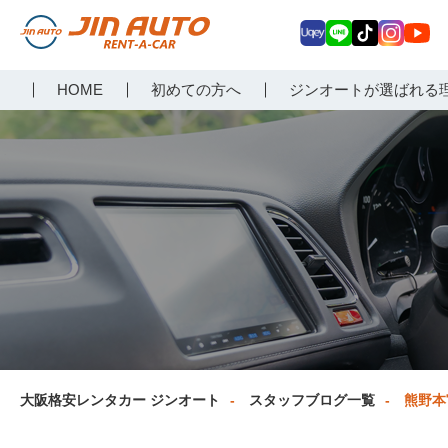
Uq
LIN
Tik
Inst
Yo
大阪で格安レンタカーな
HOME
初めての方へ
ジンオートが選ばれる
ey
E
Tok
agr
uT
らジンオートレンタカー
am
ub
e
大阪格安レンタカー ジンオート
スタッフブログ一覧
熊野本