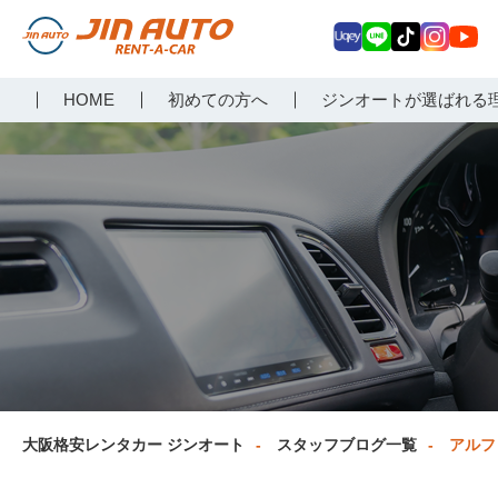
Uq
LIN
Tik
Inst
Yo
大阪で格安レンタカーな
HOME
初めての方へ
ジンオートが選ばれる
ey
E
Tok
agr
uT
らジンオートレンタカー
am
ub
e
大阪格安レンタカー ジンオート
スタッフブログ一覧
アルフ