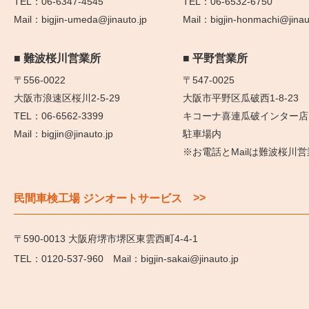
06-6347-4545
06-6532-6750
bigjin-umeda@jinauto.jp
bigjin-honmachi@jinau
難波桜川営業所
平野営業所
〒556-0022
〒547-0025
大阪市浪速区桜川2-5-29
大阪市平野区瓜破西1-8-23
06-6562-3399
キコーナ喜連瓜破インター店
bigjin@jinauto.jp
駐車場内
※お電話とMailは難波桜川
>>
民間車検工場 ジンオートサービス
〒590-0013 大阪府堺市堺区東雲西町4-4-1
0120-537-960
bigjin-sakai@jinauto.jp