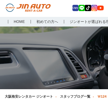
Uq
LIN
Tik
Inst
Yo
大阪で格安レンタカーな
HOME
初めての方へ
ジンオートが選ばれる
ey
E
Tok
agr
uT
らジンオートレンタカー
am
ub
e
大阪格安レンタカー ジンオート
スタッフブログ一覧
Ｗ12