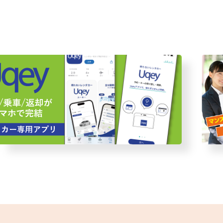
ー予約アプリ Uqer
近畿