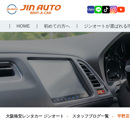
Uq
LIN
Tik
Inst
Yo
大阪で格安レンタカーな
HOME
初めての方へ
ジンオートが選ばれる
ey
E
Tok
agr
uT
らジンオートレンタカー
am
ub
e
大阪格安レンタカー ジンオート
スタッフブログ一覧
平野店