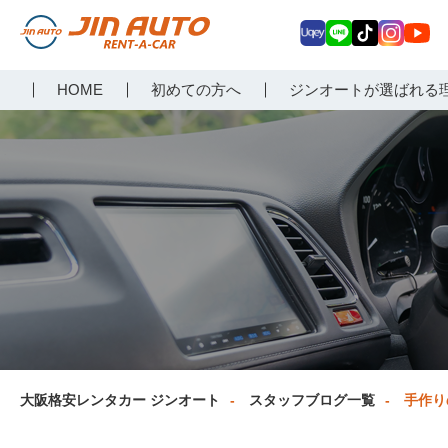
Uq
LIN
Tik
Inst
Yo
大阪で格安レンタカーな
HOME
初めての方へ
ジンオートが選ばれる
ey
E
Tok
agr
uT
らジンオートレンタカー
am
ub
e
大阪格安レンタカー ジンオート
スタッフブログ一覧
手作り