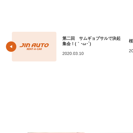
第二回 サムギョプサルで決起
桜
集会！(｀･ω･´)ゞ
2
2020.03.10