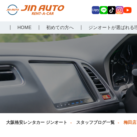
Uq
LIN
Tik
Inst
Yo
大阪で格安レンタカーな
HOME
初めての方へ
ジンオートが選ばれる
ey
E
Tok
agr
uT
らジンオートレンタカー
am
ub
e
大阪格安レンタカー ジンオート
スタッフブログ一覧
梅田店