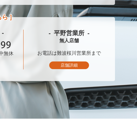
ちら
平野営業所
無人店舗
お電話は
難波桜川営業所まで
中無休
店舗詳細