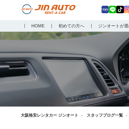
Uq
LIN
Tik
In
大阪で格安レンタカーな
HOME
初めての方へ
ジンオートが選
ey
E
Tok
ag
らジンオートレンタカー
a
大阪格安レンタカー ジンオート
スタッフブログ一覧