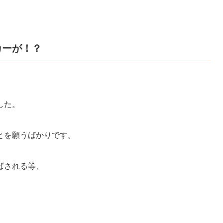
カーが！？
した。
とを願うばかりです。
ばされる等、