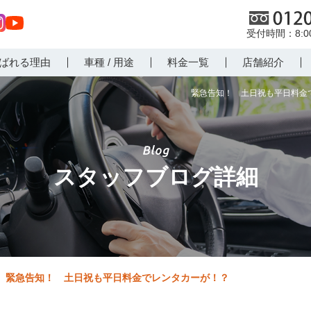
0120
8:
st
Yo
ばれる理由
車種 / 用途
料金一覧
店舗紹介
r
uT
m
ub
緊急告知！ 土日祝も平日料金で
e
スタッフブログ詳細
緊急告知！ 土日祝も平日料金でレンタカーが！？