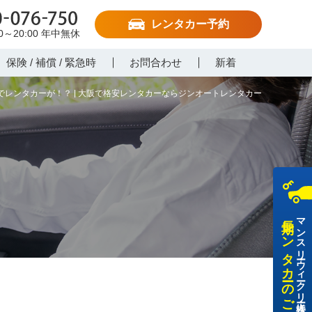
レンタカー予約
-076-750
00～20:00
年中無休
保険 / 補償 / 緊急時
お問合わせ
新着
レンタカーが！？ | 大阪で格安レンタカーならジンオートレンタカー
長期レンタカーのご利用
マンスリー・ウィークリー・法人様