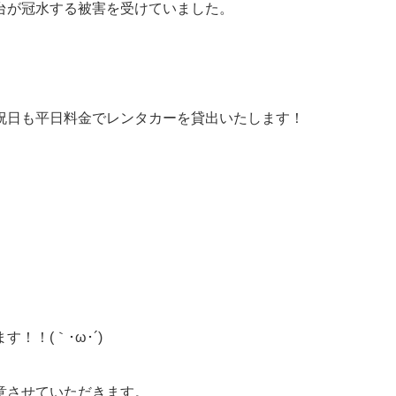
台が冠水する被害を受けていました。
祝日も平日料金でレンタカーを貸出いたします！
。
、
！！(｀･ω･´)ゞ
意させていただきます。