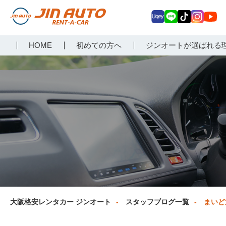
Uq
LIN
Tik
Inst
Yo
大阪で格安レンタカーな
HOME
初めての方へ
ジンオートが選ばれる
ey
E
Tok
agr
uT
らジンオートレンタカー
am
ub
e
大阪格安レンタカー ジンオート
スタッフブログ一覧
まいど