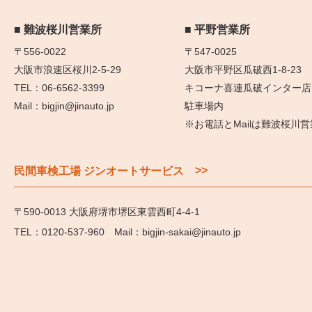
難波桜川営業所
平野営業所
〒556-0022
〒547-0025
大阪市浪速区桜川2-5-29
大阪市平野区瓜破西1-8-23
06-6562-3399
キコーナ喜連瓜破インター店
bigjin@jinauto.jp
駐車場内
※お電話とMailは難波桜川
>>
民間車検工場 ジンオートサービス
〒590-0013 大阪府堺市堺区東雲西町4-4-1
0120-537-960
bigjin-sakai@jinauto.jp