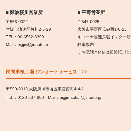
難波桜川営業所
平野営業所
〒556-0022
〒547-0025
大阪市浪速区桜川2-5-29
大阪市平野区瓜破西1-8-23
06-6562-3399
キコーナ喜連瓜破インター店
bigjin@jinauto.jp
駐車場内
※お電話とMailは難波桜川
>>
民間車検工場 ジンオートサービス
〒590-0013 大阪府堺市堺区東雲西町4-4-1
0120-537-960
bigjin-sakai@jinauto.jp