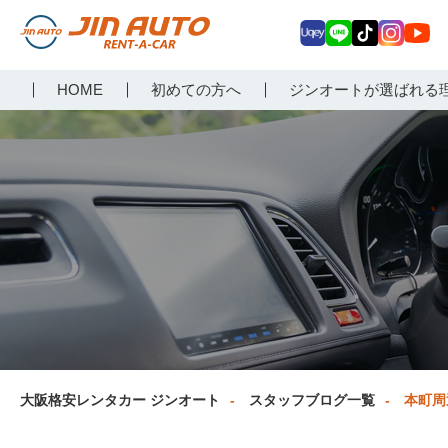
Uq
LIN
Tik
Inst
Yo
大阪で格安レンタカーな
HOME
初めての方へ
ジンオートが選ばれる
ey
E
Tok
agr
uT
らジンオートレンタカー
am
ub
e
大阪格安レンタカー ジンオート
スタッフブログ一覧
本町周