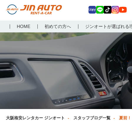
Uq
LIN
Tik
Inst
Yo
大阪で格安レンタカーな
HOME
初めての方へ
ジンオートが選ばれる
ey
E
Tok
agr
uT
らジンオートレンタカー
am
ub
e
大阪格安レンタカー ジンオート
スタッフブログ一覧
夏前！