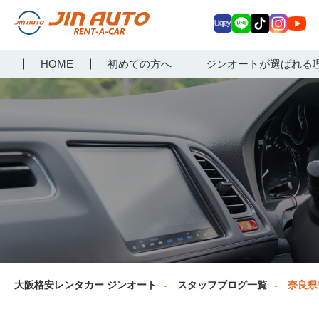
Uq
LIN
Tik
Inst
Yo
大阪で格安レンタカーな
HOME
初めての方へ
ジンオートが選ばれる
ey
E
Tok
agr
uT
らジンオートレンタカー
am
ub
e
大阪格安レンタカー ジンオート
スタッフブログ一覧
奈良県