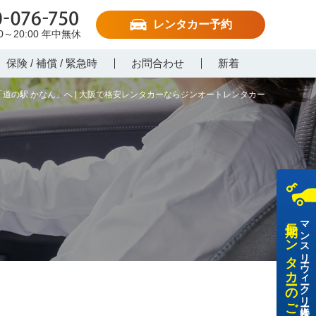
レンタカー予約
-076-750
00～20:00
年中無休
保険 / 補償 / 緊急時
お問合わせ
新着
道の駅 かなん」へ | 大阪で格安レンタカーならジンオートレンタカー
長期レンタカーのご利用
マンスリー・ウィークリー・法人様