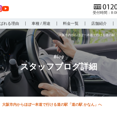
0120
8:
st
Yo
ばれる理由
車種 / 用途
料金一覧
店舗紹介
r
uT
m
ub
大阪市内からほぼ一本道で行ける道の駅「
e
スタッフブログ詳細
大阪市内からほぼ一本道で行ける道の駅「道の駅 かなん」へ