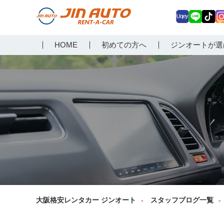
Uq
LIN
Tik
In
大阪で格安レンタカーな
HOME
初めての方へ
ジンオートが選
ey
E
Tok
ag
らジンオートレンタカー
a
大阪格安レンタカー ジンオート
スタッフブログ一覧