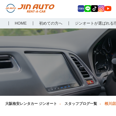
Uq
LIN
Tik
Inst
Yo
大阪で格安レンタカーな
HOME
初めての方へ
ジンオートが選ばれる
ey
E
Tok
agr
uT
らジンオートレンタカー
am
ub
e
大阪格安レンタカー ジンオート
スタッフブログ一覧
桜川店