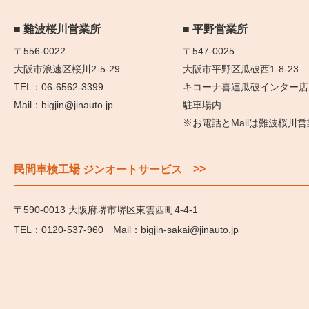
難波桜川営業所
平野営業所
〒556-0022
〒547-0025
大阪市浪速区桜川2-5-29
大阪市平野区瓜破西1-8-23
06-6562-3399
キコーナ喜連瓜破インター店
bigjin@jinauto.jp
駐車場内
※お電話とMailは難波桜川
>>
民間車検工場 ジンオートサービス
〒590-0013 大阪府堺市堺区東雲西町4-4-1
0120-537-960
bigjin-sakai@jinauto.jp