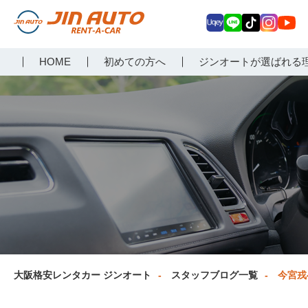
Uq
LIN
Tik
Inst
Yo
大阪で格安レンタカーな
HOME
初めての方へ
ジンオートが選ばれる
ey
E
Tok
agr
uT
らジンオートレンタカー
am
ub
e
大阪格安レンタカー ジンオート
スタッフブログ一覧
今宮戎