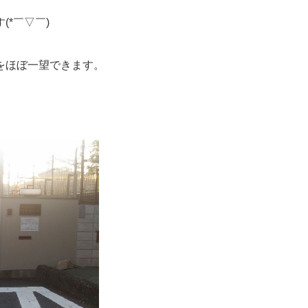
*￣▽￣)
をほぼ一望できます。