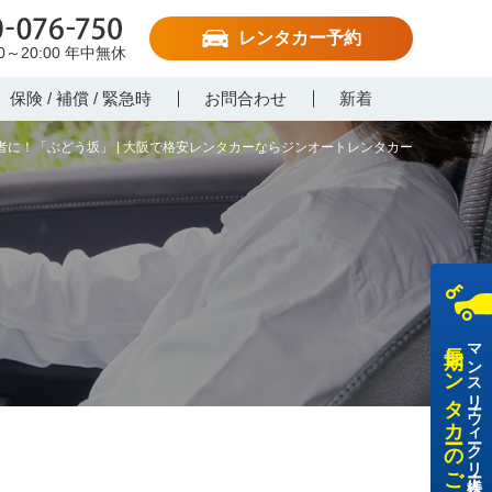
レンタカー予約
-076-750
00～20:00
年中無休
保険 / 補償 / 緊急時
お問合わせ
新着
に！「ぶどう坂」 | 大阪で格安レンタカーならジンオートレンタカー
長期レンタカーのご利用
マンスリー・ウィークリー・法人様