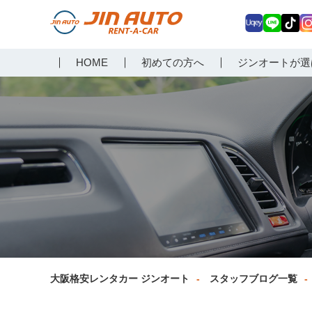
Uq
LIN
Tik
In
大阪で格安レンタカーな
HOME
初めての方へ
ジンオートが選
ey
E
Tok
ag
らジンオートレンタカー
a
大阪格安レンタカー ジンオート
スタッフブログ一覧