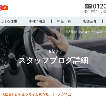
0120
8:
st
Yo
ばれる理由
車種 / 用途
料金一覧
店舗紹介
r
uT
m
ub
大阪在住のヒルクライム初心者
e
スタッフブログ詳細
大阪在住のヒルクライム初心者に！「ぶどう坂」