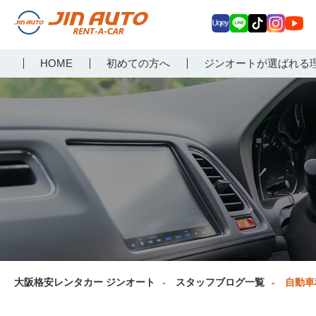
Uq
LIN
Tik
Inst
Yo
大阪で格安レンタカーな
HOME
初めての方へ
ジンオートが選ばれる
ey
E
Tok
agr
uT
らジンオートレンタカー
am
ub
e
大阪格安レンタカー ジンオート
スタッフブログ一覧
自動車