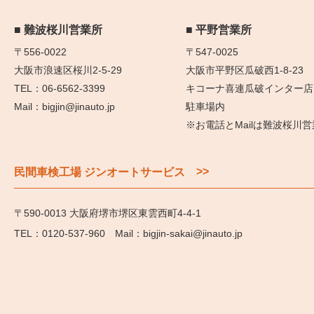
難波桜川営業所
平野営業所
〒556-0022
〒547-0025
大阪市浪速区桜川2-5-29
大阪市平野区瓜破西1-8-23
06-6562-3399
キコーナ喜連瓜破インター店
bigjin@jinauto.jp
駐車場内
※お電話とMailは難波桜川
>>
民間車検工場 ジンオートサービス
〒590-0013 大阪府堺市堺区東雲西町4-4-1
0120-537-960
bigjin-sakai@jinauto.jp