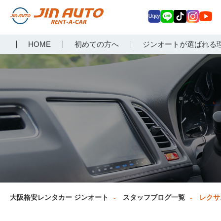
Uq
LIN
Tik
Inst
Yo
大阪で格安レンタカーな
HOME
初めての方へ
ジンオートが選ばれる
ey
E
Tok
agr
uT
らジンオートレンタカー
am
ub
e
大阪格安レンタカー ジンオート
スタッフブログ一覧
レクサ