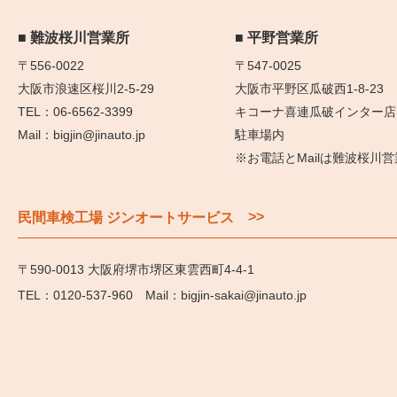
難波桜川営業所
平野営業所
〒556-0022
〒547-0025
大阪市浪速区桜川2-5-29
大阪市平野区瓜破西1-8-23
06-6562-3399
キコーナ喜連瓜破インター店
bigjin@jinauto.jp
駐車場内
※お電話とMailは難波桜川
>>
民間車検工場 ジンオートサービス
〒590-0013 大阪府堺市堺区東雲西町4-4-1
0120-537-960
bigjin-sakai@jinauto.jp