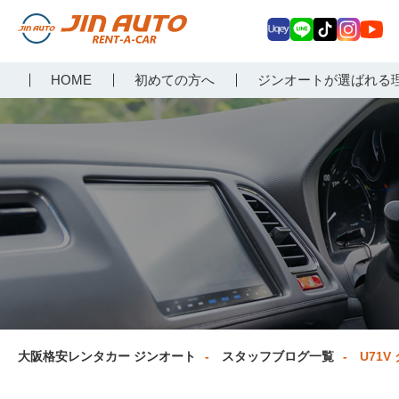
Uq
LIN
Tik
Inst
Yo
大阪で格安レンタカーな
HOME
初めての方へ
ジンオートが選ばれる
ey
E
Tok
agr
uT
らジンオートレンタカー
am
ub
e
大阪格安レンタカー ジンオート
スタッフブログ一覧
U71