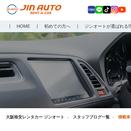
Uq
LIN
Tik
Inst
Yo
大阪で格安レンタカーな
HOME
初めての方へ
ジンオートが選ばれる
ey
E
Tok
agr
uT
らジンオートレンタカー
am
ub
e
大阪格安レンタカー ジンオート
スタッフブログ一覧
積載車