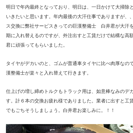
明日で年内最終となっており、明日は、一日かけて大掃除
いきたいと思います。年内最後の大汗仕事でありますが、
ス交換に弊社サービスきっての巨漢整備士 白井君が大汗
期に入れ替えるのですが、外注出すと工賃だけで結構な高
君に頑張ってもらいました。
タイヤがデカいのと、ゴムが普通車タイヤに比べ肉厚なの
漢整備士が楽々と入れ替えて行きます。
仕上げの増し締めトルクもトラック用は、如意棒なみのデ
す。計６本の交換お疲れ様でありました。業者に出すと工
でもごちそうしましょう。白井君お楽しみに。！！