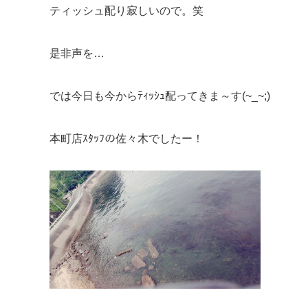
ティッシュ配り寂しいので。笑
是非声を…
では今日も今からﾃｨｯｼｭ配ってきま～す(~_~;)
本町店ｽﾀｯﾌの佐々木でしたー！