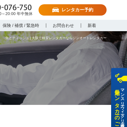
レンタカー予約
-076-750
00～20:00
年中無休
保険 / 補償 / 緊急時
お問合わせ
新着
魚とティッシュ | 大阪で格安レンタカーならジンオートレンタカー
長期レンタカーのご利用
マンスリー・ウィークリー・法人様