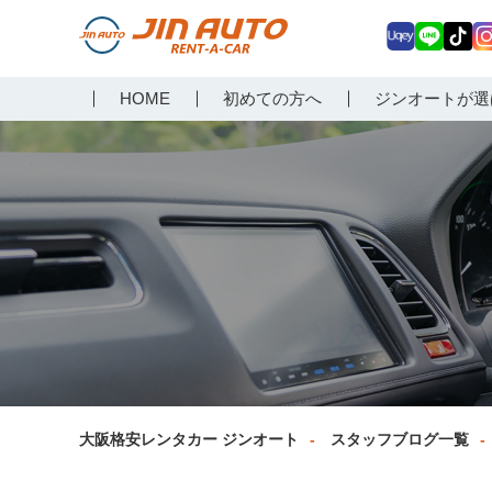
Uq
LIN
Tik
In
大阪で格安レンタカーな
HOME
初めての方へ
ジンオートが選
ey
E
Tok
ag
らジンオートレンタカー
a
大阪格安レンタカー ジンオート
スタッフブログ一覧