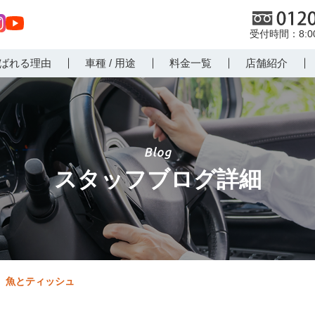
0120
8:
st
Yo
ばれる理由
車種 / 用途
料金一覧
店舗紹介
r
uT
m
ub
e
スタッフブログ詳細
魚とティッシュ