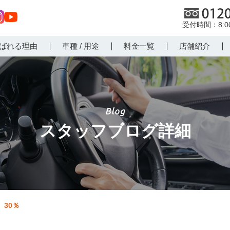
0120
8:
st
Yo
ばれる理由
車種 / 用途
料金一覧
店舗紹介
r
uT
m
ub
e
スタッフブログ詳細
30％