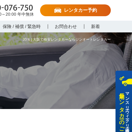
レンタカー予約
-076-750
00～20:00
年中無休
保険 / 補償 / 緊急時
お問合わせ
新着
30％ | 大阪で格安レンタカーならジンオートレンタカー
長期レンタカーのご利用
マンスリー・ウィークリー・法人様