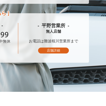
ちら
平野営業所
無人店舗
お電話は
難波桜川営業所まで
中無休
店舗詳細