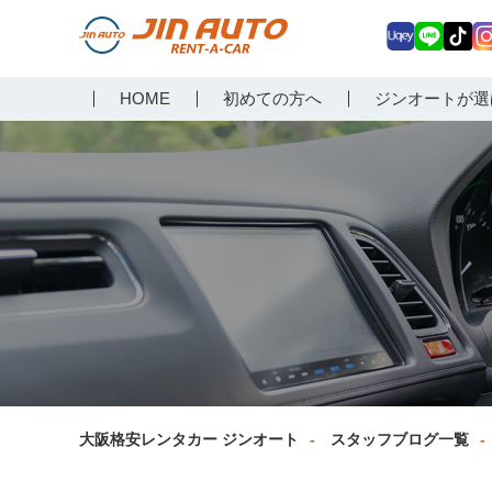
Uq
LIN
Tik
In
大阪で格安レンタカーな
HOME
初めての方へ
ジンオートが選
ey
E
Tok
ag
らジンオートレンタカー
a
大阪格安レンタカー ジンオート
スタッフブログ一覧