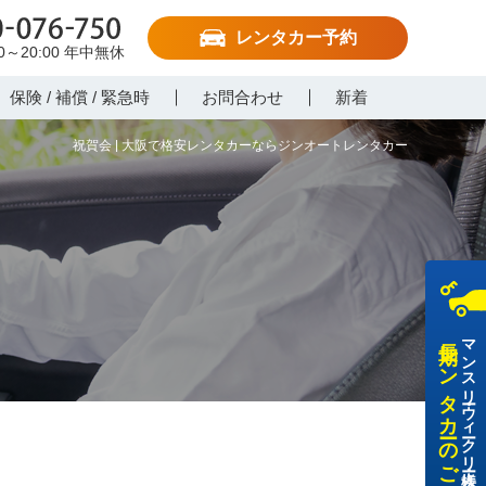
レンタカー予約
-076-750
00～20:00
年中無休
保険 / 補償 / 緊急時
お問合わせ
新着
祝賀会 | 大阪で格安レンタカーならジンオートレンタカー
長期レンタカーのご利用
マンスリー・ウィークリー・法人様