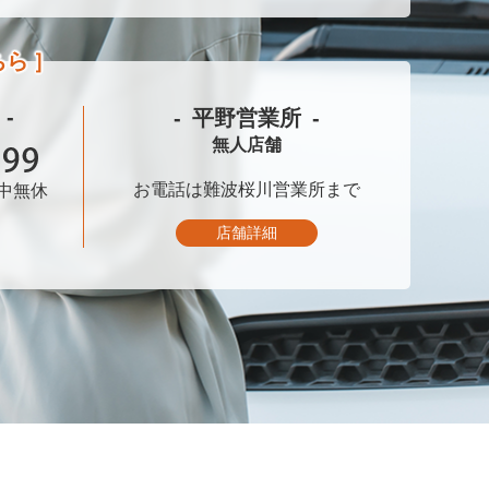
ちら
平野営業所
無人店舗
お電話は
難波桜川営業所まで
中無休
店舗詳細