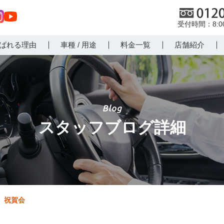
0120
8:
st
Yo
ばれる理由
車種 / 用途
料金一覧
店舗紹介
r
uT
m
ub
e
スタッフブログ詳細
祝賀会