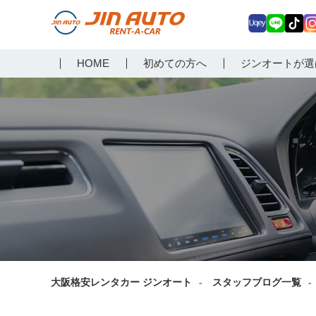
Uq
LIN
Tik
In
大阪で格安レンタカーな
HOME
初めての方へ
ジンオートが選
ey
E
Tok
ag
らジンオートレンタカー
a
大阪格安レンタカー ジンオート
スタッフブログ一覧