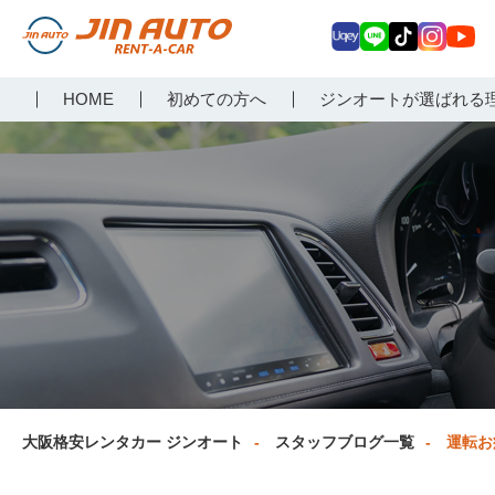
Uq
LIN
Tik
Inst
Yo
大阪で格安レンタカーな
HOME
初めての方へ
ジンオートが選ばれる
ey
E
Tok
agr
uT
らジンオートレンタカー
am
ub
e
大阪格安レンタカー ジンオート
スタッフブログ一覧
運転お