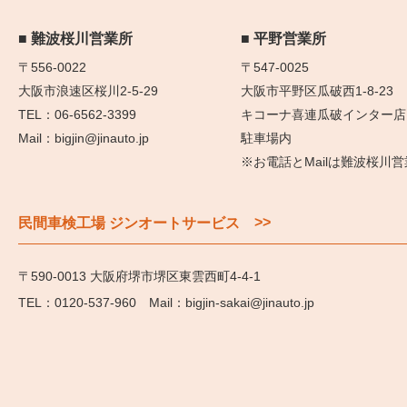
難波桜川営業所
平野営業所
〒556-0022
〒547-0025
大阪市浪速区桜川2-5-29
大阪市平野区瓜破西1-8-23
06-6562-3399
キコーナ喜連瓜破インター店
bigjin@jinauto.jp
駐車場内
※お電話とMailは難波桜川
>>
民間車検工場 ジンオートサービス
〒590-0013 大阪府堺市堺区東雲西町4-4-1
0120-537-960
bigjin-sakai@jinauto.jp